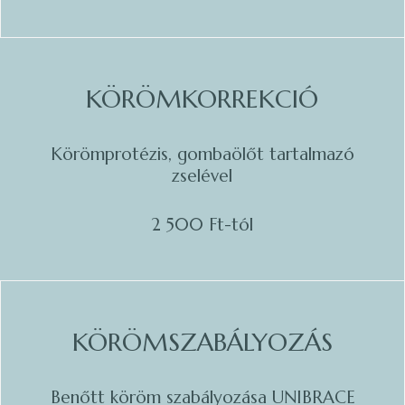
KÖRÖMKORREKCIÓ
Körömprotézis, gombaölőt tartalmazó
zselével
2 500 Ft-tól
KÖRÖMSZABÁLYOZÁS
Benőtt köröm szabályozása UNIBRACE