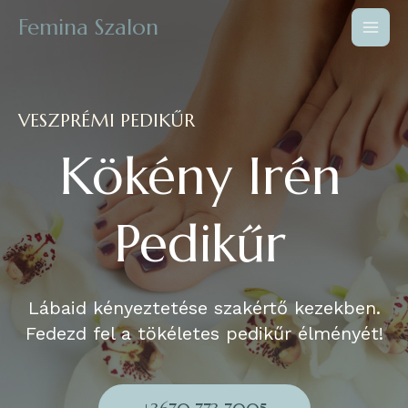
Femina Szalon
VESZPRÉMI PEDIKŰR
Kökény Irén
Pedikűr
Lábaid kényeztetése szakértő kezekben.
Fedezd fel a tökéletes pedikűr élményét!