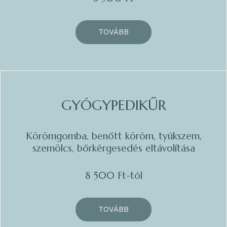
TOVÁBB
GYÓGYPEDIKŰR
Körömgomba, benőtt köröm, tyúkszem,
szemölcs, bőrkérgesedés eltávolítása
8 500 Ft-tól
TOVÁBB